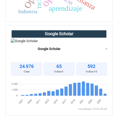
enseñanza
TIC
aprendizaje
Industria
Google Scholar
Google Scholar
↗
24.976
65
592
Citas
Índice h
Índice i10
Actualizado: 2026-08-08