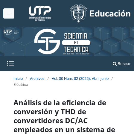
Buscar
Inicio
/
Archivos
/
Vol. 30 Núm. 02 (2025): Abril-junio
/
Eléctrica
Análisis de la eficiencia de
conversión y THD de
convertidores DC/AC
empleados en un sistema de