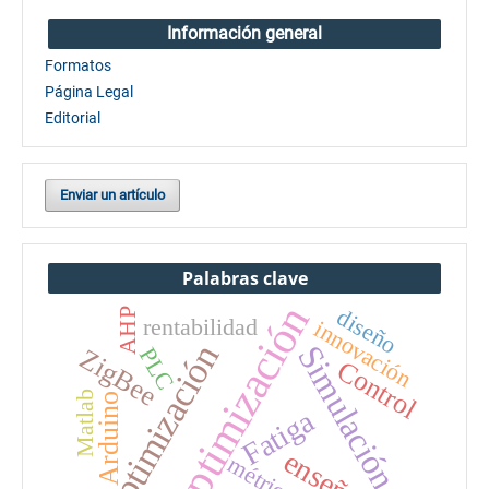
Información general
Formatos
Página Legal
Editorial
Enviar un artículo
Palabras clave
optimización
diseño
AHP
rentabilidad
innovación
Optimización
Simulación
PLC
ZigBee
Control
Matlab
Arduino
Fatiga
métricas