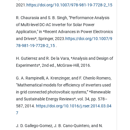
2021.
https://doi.org/10.1007/978-981-19-7728-2_15
R. Chaurasia and S. B. Singh, "Performance Analysis
of Multi-level DC-AC Inverter for Solar Power
Application," in *Recent Advances in Power Electronics
and Drives*, Springer, 2023.
https://doi.org/10.1007/9
78-981-19-7728-2_15
.
H. Gutierrez and R. De la Vara, *Analysis and Design of
Experiments*, 2nd ed., McGraw-Hill, 2016.
G. A. Rampinelli, A. Krenzinger, and F. Chenlo Romero,
“Mathematical models for efficiency of inverters used
in grid connected photovoltaic systems,” *Renewable
and Sustainable Energy Reviews*, vol. 34, pp. 578–
587, 2014.
https://doi.org/10.1016/j.rser.2014.03.04
7
J. D. Gallego-Gomez, J. B. Cano-Quintero, and N.