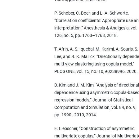
P. Schober, C. Boer, and L. A. Schwarte,
“Correlation coefficients: Appropriate use a
interpretation,” Anesthesia & Analgesia, vol.
126, no. 5, pp. 1763–1768, 2018.
T. Afrin, A. S. Iquebal, M. Karimi, A. Souris, S.
Lee, and B. K. Mallick, “Directionally depend
multi-view clustering using copula model,”
PLOS ONE, vol. 15, no. 10, e0238996, 2020.
D. Kim and J. M. Kim, “Analysis of directional
dependence using asymmetric copula-base
regression models,” Journal of Statistical
Computation and Simulation, vol. 84, no. 9,
pp. 1990–2010, 2014.
E. Liebscher, “Construction of asymmetric
multivariate copulas,” Journal of Multivariat