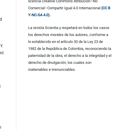
licencia Creative Commons Atribución–No
Comercial–Compartir Igual 4.0 Internacional
(CC B
Y-NC-SA 4.0).
nd
La revista Scientia y respetará en todos los casos
los derechos morales de los autores, conforme a
lo establecido en el artículo 30 de la Ley 23 de
 Y.
1982 de la República de Colombia, reconociendo la
ent
paternidad de la obra, el derecho a la integridad y el
derecho de divulgación, los cuales son
inalienables e irrenunciables.
d
e