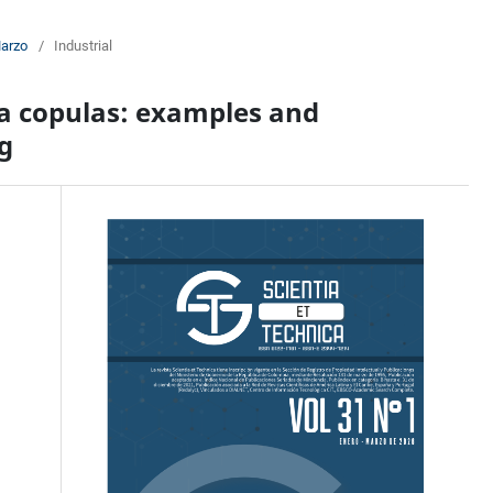
Marzo
/
Industrial
ia copulas: examples and
ng