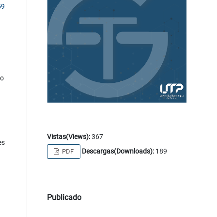
59
do
Vistas(Views):
367
es
Descargas(Downloads):
189
PDF
Publicado