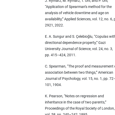
J. Rymarz, M. Rymarz, T. Uhl, and P. Uhl,
“Application of Spearman’s method for the
analysis of vehicle downtime and age on
availability,” Applied Sciences, vol. 12, no. 6, 
2921, 2022.
E. A. Sungur and S. Çelebioğlu, “Copulas wit
directional dependence property,” Gazi
University Journal of Science, vol. 24, no. 3,
pp. 415–424, 2011.
C. Spearman, “The proof and measurement 
association between two things,” American
Journal of Psychology, vol. 15, no. 1, pp. 72
101, 1904.
K. Pearson, “Notes on regression and
inheritance in the case of two parents,”
Proceedings of the Royal Society of London,
vol. 58, pp. 240–242, 1895.