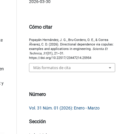
2026-03-30
Cómo citar
te
Popayán Hernández, J. G., Bru-Cordero, O. E., & Correa
Álvarez, C. D. (2026). Directional dependence via copulas:
examples and applications in engineering.
Scientia Et
Technica
,
31
(01), 21–31.
https://doi.org/10.22517/23447214.25954
Más formatos de cita
 en
 y
Número
Vol. 31 Núm. 01 (2026): Enero - Marzo
Sección