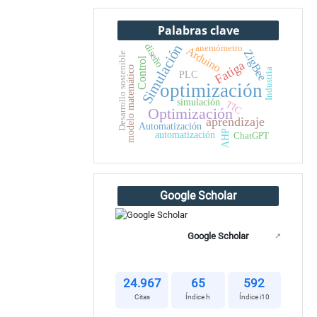
Palabras clave
diseño
Simulación
anemómetro
Arduino
ZigBee
Desarrollo sostenible
Control
Fatiga
modelo matemático
Industria
PLC
optimización
simulación
TIC
Optimización
aprendizaje
Automatización
AHP
automatización
ChatGPT
Google Scholar
Google Scholar
↗
24.967
65
592
Citas
Índice h
Índice i10