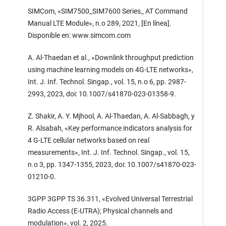
SIMCom, «SIM7500_SIM7600 Series_ AT Command
Manual LTE Module», n.o 289, 2021, [En línea].
Disponible en: www.simcom.com
A. Al-Thaedan et al., «Downlink throughput prediction
using machine learning models on 4G-LTE networks»,
Int. J. Inf. Technol. Singap., vol. 15, n.o 6, pp. 2987-
2993, 2023, doi: 10.1007/s41870-023-01358-9.
Z. Shakir, A. Y. Mjhool, A. Al-Thaedan, A. Al-Sabbagh, y
R. Alsabah, «Key performance indicators analysis for
4 G-LTE cellular networks based on real
measurements», Int. J. Inf. Technol. Singap., vol. 15,
n.o 3, pp. 1347-1355, 2023, doi: 10.1007/s41870-023-
01210-0.
3GPP 3GPP TS 36.311, «Evolved Universal Terrestrial
Radio Access (E-UTRA); Physical channels and
modulation», vol. 2, 2025.