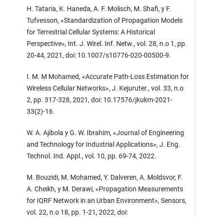
H. Tataria, K. Haneda, A. F. Molisch, M. Shafi, y F.
Tufvesson, «Standardization of Propagation Models
for Terrestrial Cellular Systems: A Historical
Perspective», Int. J. Wirel. Inf. Netw., vol. 28, n.o 1, pp.
20-44, 2021, doi: 10.1007/s10776-020-00500-9.
I. M. M Mohamed, «Accurate Path-Loss Estimation for
Wireless Cellular Networks», J. Kejuruter., vol. 33, n.o
2, pp. 317-328, 2021, doi: 10.17576/jkukm-2021-
33(2)-16.
W. A. Ajibola y G. W. Ibrahim, «Journal of Engineering
and Technology for Industrial Applications», J. Eng.
Technol. Ind. Appl., vol. 10, pp. 69-74, 2022.
M. Bouzidi, M. Mohamed, Y. Dalveren, A. Moldsvor, F.
A. Cheikh, y M. Derawi, «Propagation Measurements
for IQRF Network in an Urban Environment», Sensors,
vol. 22, n.o 18, pp. 1-21, 2022, doi: