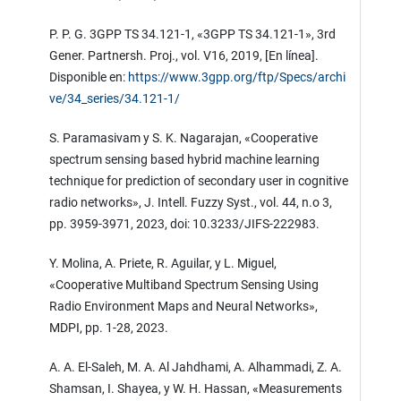
P. P. G. 3GPP TS 34.121-1, «3GPP TS 34.121-1», 3rd
Gener. Partnersh. Proj., vol. V16, 2019, [En línea].
Disponible en:
https://www.3gpp.org/ftp/Specs/archi
ve/34_series/34.121-1/
S. Paramasivam y S. K. Nagarajan, «Cooperative
spectrum sensing based hybrid machine learning
technique for prediction of secondary user in cognitive
radio networks», J. Intell. Fuzzy Syst., vol. 44, n.o 3,
pp. 3959-3971, 2023, doi: 10.3233/JIFS-222983.
Y. Molina, A. Priete, R. Aguilar, y L. Miguel,
«Cooperative Multiband Spectrum Sensing Using
Radio Environment Maps and Neural Networks»,
MDPI, pp. 1-28, 2023.
A. A. El-Saleh, M. A. Al Jahdhami, A. Alhammadi, Z. A.
Shamsan, I. Shayea, y W. H. Hassan, «Measurements