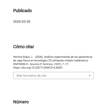
Publicado
2026-03-30
Cómo citar
Herrera Rubio, J. . (2026). Análisis experimental de los parámetros
de capa física en tecnología LTE utilizando módulo inalámbrico
SIM7600G-H.
Scientia Et Technica
,
31
(01), 7–17.
https://doi.org/10.22517/23447214.26021
Más formatos de cita
Número