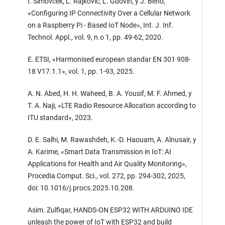
I. Šimovček, L. Rajkovič, L. Gdovin, y J. Beňo,
«Configuring IP Connectivity Over a Cellular Network
on a Raspberry Pi - Based IoT Node», Int. J. Inf.
Technol. Appl., vol. 9, n.o 1, pp. 49-62, 2020.
E. ETSI, «Harmonised european standar EN 301 908-
18 V17.1.1», vol. 1, pp. 1-93, 2025.
A. N. Abed, H. H. Waheed, B. A. Yousif, M. F. Ahmed, y
T. A. Naji, «LTE Radio Resource Allocation according to
ITU standard», 2023.
D. E. Salhi, M. Rawashdeh, K.-D. Haouam, A. Alnusair, y
A. Karime, «Smart Data Transmission in IoT: AI
Applications for Health and Air Quality Monitoring»,
Procedia Comput. Sci., vol. 272, pp. 294-302, 2025,
doi: 10.1016/j.procs.2025.10.208.
Asim. Zulfiqar, HANDS-ON ESP32 WITH ARDUINO IDE
unleash the power of IoT with ESP32 and build