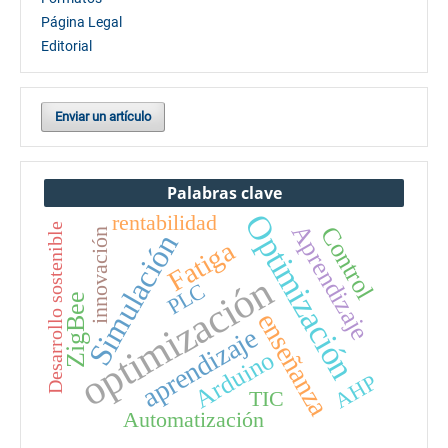
Página Legal
Editorial
Enviar un artículo
Palabras clave
Optimización
rentabilidad
Aprendizaje
Desarrollo sostenible
Control
innovación
Simulación
Fatiga
optimización
PLC
ZigBee
enseñanza
aprendizaje
Arduino
AHP
TIC
Automatización