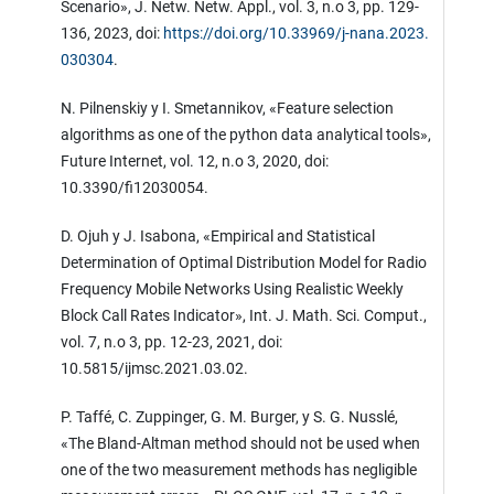
Scenario», J. Netw. Netw. Appl., vol. 3, n.o 3, pp. 129-
136, 2023, doi:
https://doi.org/10.33969/j-nana.2023.
030304
.
N. Pilnenskiy y I. Smetannikov, «Feature selection
algorithms as one of the python data analytical tools»,
Future Internet, vol. 12, n.o 3, 2020, doi:
10.3390/fi12030054.
D. Ojuh y J. Isabona, «Empirical and Statistical
Determination of Optimal Distribution Model for Radio
Frequency Mobile Networks Using Realistic Weekly
Block Call Rates Indicator», Int. J. Math. Sci. Comput.,
vol. 7, n.o 3, pp. 12-23, 2021, doi:
10.5815/ijmsc.2021.03.02.
P. Taffé, C. Zuppinger, G. M. Burger, y S. G. Nusslé,
«The Bland-Altman method should not be used when
one of the two measurement methods has negligible