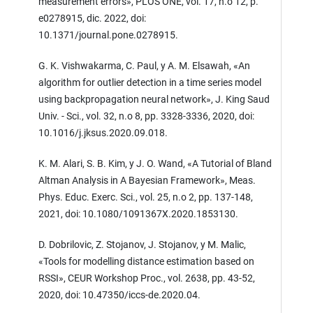
measurement errors», PLOS ONE, vol. 17, n.o 12, p.
e0278915, dic. 2022, doi:
10.1371/journal.pone.0278915.
G. K. Vishwakarma, C. Paul, y A. M. Elsawah, «An
algorithm for outlier detection in a time series model
using backpropagation neural network», J. King Saud
Univ. - Sci., vol. 32, n.o 8, pp. 3328-3336, 2020, doi:
10.1016/j.jksus.2020.09.018.
K. M. Alari, S. B. Kim, y J. O. Wand, «A Tutorial of Bland
Altman Analysis in A Bayesian Framework», Meas.
Phys. Educ. Exerc. Sci., vol. 25, n.o 2, pp. 137-148,
2021, doi: 10.1080/1091367X.2020.1853130.
D. Dobrilovic, Z. Stojanov, J. Stojanov, y M. Malic,
«Tools for modelling distance estimation based on
RSSI», CEUR Workshop Proc., vol. 2638, pp. 43-52,
2020, doi: 10.47350/iccs-de.2020.04.