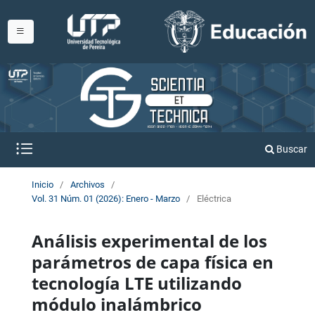
Buscar
Inicio
/
Archivos
/
Vol. 31 Núm. 01 (2026): Enero - Marzo
/
Eléctrica
Análisis experimental de los
parámetros de capa física en
tecnología LTE utilizando
módulo inalámbrico