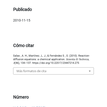
Publicado
2010-11-15
Cómo citar
Salas , A. H., Martínez , L. J., & Fernández S , O. (2010). Reaction-
diffusion equations: a chemical application.
Scientia Et Technica
,
3
(46), 134–137. https://doi.org/10.22517/23447214.275
Más formatos de cita
Número