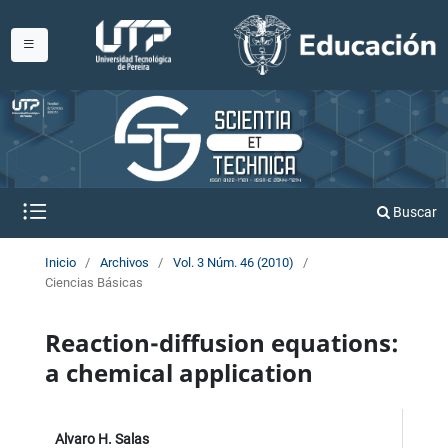
Buscar
Inicio
/
Archivos
/
Vol. 3 Núm. 46 (2010)
/
Ciencias Básicas
Reaction-diffusion equations:
a chemical application
Alvaro H. Salas