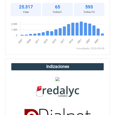
25.317
65
593
Citas
Índice h
Índice i10
Actualizado: 2026-08-08
Indizaciones