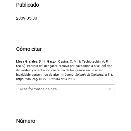
Publicado
2009-05-30
Cómo citar
Mesa Grajales, D. H., Garzón Ospina, C. M., & Tschiptschin, A. P.
(2009). Estudio del desgaste erosivo por cavitación a nivel del tipo
de límites y orientación cristalina de los granos en un acero
inoxidable austenítico de alto nitrógeno.
Scientia Et Technica
,
1
(41).
https://doi.org/10.22517/23447214.2957
Más formatos de cita
Número