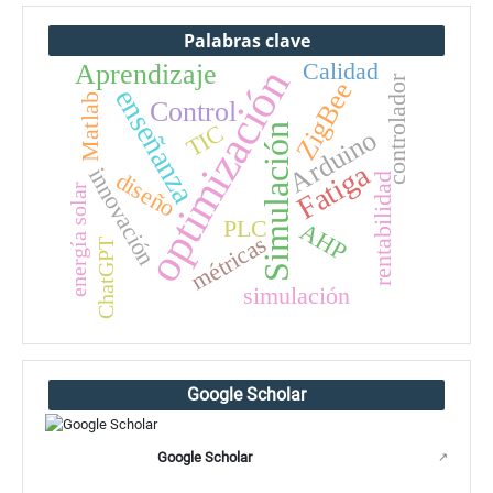
Palabras clave
Calidad
Aprendizaje
optimización
controlador
ZigBee
enseñanza
Matlab
Control
TIC
Simulación
Arduino
Fatiga
innovación
diseño
rentabilidad
energía solar
PLC
AHP
métricas
ChatGPT
simulación
Google Scholar
Google Scholar
↗