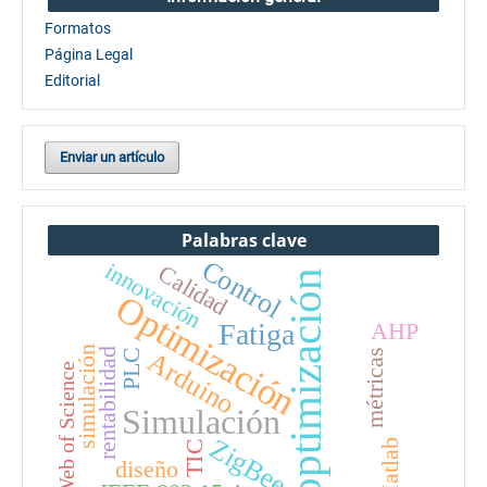
Formatos
Página Legal
Editorial
Enviar un artículo
Palabras clave
Control
innovación
Calidad
optimización
Optimización
Fatiga
AHP
simulación
Arduino
rentabilidad
métricas
PLC
Web of Science
Simulación
ZigBee
Matlab
TIC
diseño