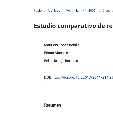
Inicio
/
Archivos
/
Vol. 1 Núm. 41 (2009)
/
Cienci
Estudio comparativo de r
Mauricio López Bonilla
Edson Moschim
Felipe Rudge Barbosa
DOI:
https://doi.org/10.22517/23447214.2
1
Resumen