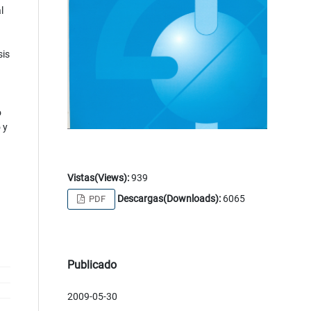
l
sis
o
 y
Vistas(Views):
939
Descargas(Downloads):
6065
PDF
Publicado
2009-05-30