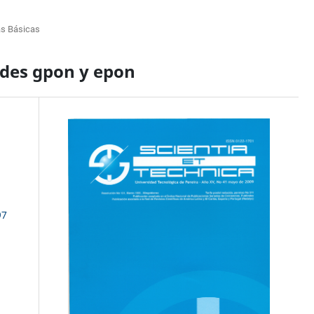
as Básicas
edes gpon y epon
97