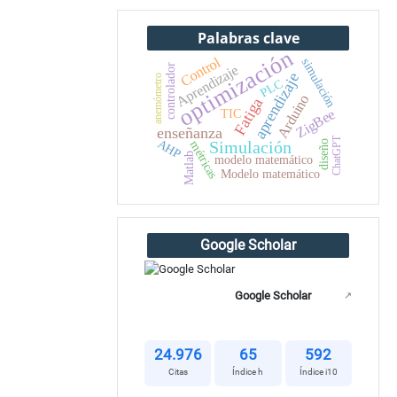
Palabras clave
optimización
Control
simulación
controlador
Aprendizaje
aprendizaje
anemómetro
PLC
Arduino
Fatiga
ZigBee
TIC
enseñanza
ChatGPT
AHP
Simulación
métricas
diseño
Matlab
modelo matemático
Modelo matemático
Google Scholar
Google Scholar
↗
24.976
65
592
Citas
Índice h
Índice i10