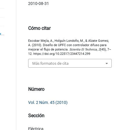
2010-08-31
Cómo citar
Escobar Mejía, A., Holguín Londoño, M., & Alzate Gomez,
A. (2010). Diseño de UPFC con controlador difuso para
mejorar el flujo de potencia.
Scientia Et Technica
,
2
(45), 7–
12. https://doi.org/10.22517/23447214.299
Más formatos de cita
Número
Vol. 2 Núm. 45 (2010)
Sección
Eléctrica