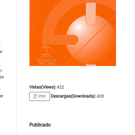
e
de
l
n
uso
Vistas(Views):
422
r
ue
Descargas(Downloads):
420
PDF
Publicado