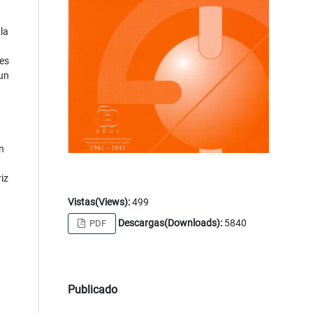
la
 es
 un
n
iz
Vistas(Views):
499
Descargas(Downloads):
5840
PDF
Publicado