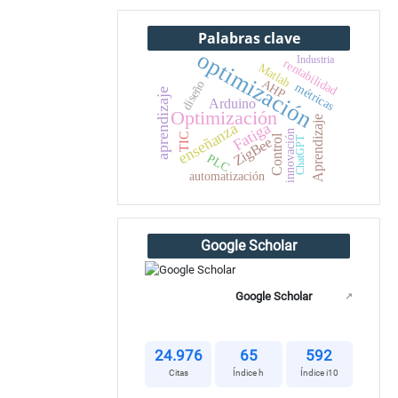
Palabras clave
optimización
Industria
rentabilidad
Matlab
AHP
diseño
métricas
aprendizaje
Arduino
Optimización
Aprendizaje
Fatiga
enseñanza
innovación
TIC
Control
ZigBee
ChatGPT
PLC
automatización
Google Scholar
Google Scholar
↗
24.976
65
592
Citas
Índice h
Índice i10