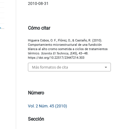
2010-08-31
Cómo citar
Higuera Cobos, O. F., Flórez, O., & Castaño, R. (2010).
Comportamiento microestructural de una fundición
blanca al alto cromo sometida a ciclos de tratamientos
térmico.
Scientia Et Technica
,
2
(45), 43–48.
https://doi.org/10.22517/23447214.303
Más formatos de cita
Número
Vol. 2 Núm. 45 (2010)
Sección