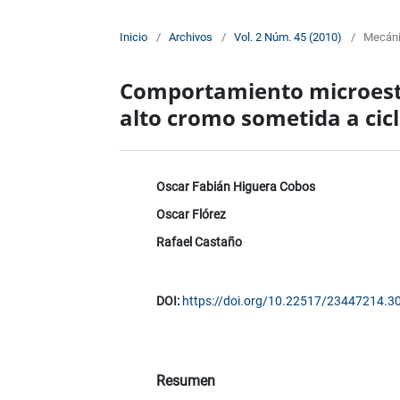
Inicio
/
Archivos
/
Vol. 2 Núm. 45 (2010)
/
Mecán
Comportamiento microestr
alto cromo sometida a cic
Oscar Fabián Higuera Cobos
Oscar Flórez
Rafael Castaño
DOI:
https://doi.org/10.22517/23447214.3
Resumen