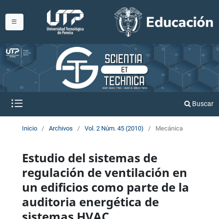
Buscar
Inicio
/
Archivos
/
Vol. 2 Núm. 45 (2010)
/
Mecánica
Estudio del sistemas de
regulación de ventilación en
un edificios como parte de la
auditoria energética de
sistemas HVAC