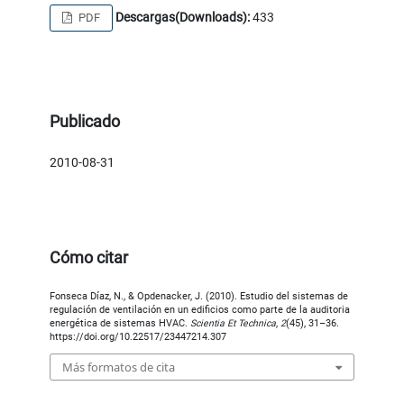
Descargas(Downloads):
433
PDF
Publicado
2010-08-31
Cómo citar
Fonseca Díaz, N., & Opdenacker, J. (2010). Estudio del sistemas de
regulación de ventilación en un edificios como parte de la auditoria
energética de sistemas HVAC.
Scientia Et Technica
,
2
(45), 31–36.
https://doi.org/10.22517/23447214.307
Más formatos de cita