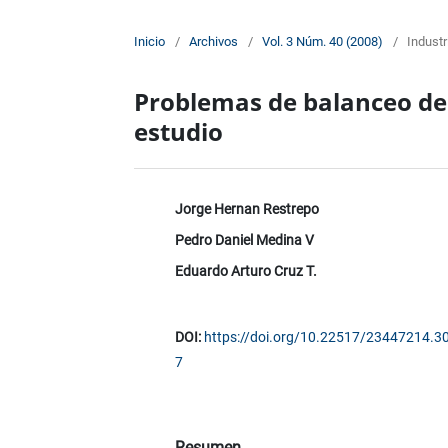
Inicio
/
Archivos
/
Vol. 3 Núm. 40 (2008)
/
Industr
Problemas de balanceo de l
estudio
Jorge Hernan Restrepo
Pedro Daniel Medina V
Eduardo Arturo Cruz T.
DOI:
https://doi.org/10.22517/23447214.3
7
Resumen