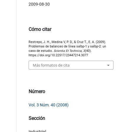
2009-08-30
Cómo citar
Restrepo, J. H., Medina V, P. D., & Cruz T., E. A. (2009).
Problemas de balanceo de línea salbp-1 y salbp-2: un
caso de estudio.
Scientia Et Technica
,
3
(40).
https://doi.org/10.22517/23447214.3077
Más formatos de cita
Número
Vol. 3 Núm. 40 (2008)
Sección
Industrial