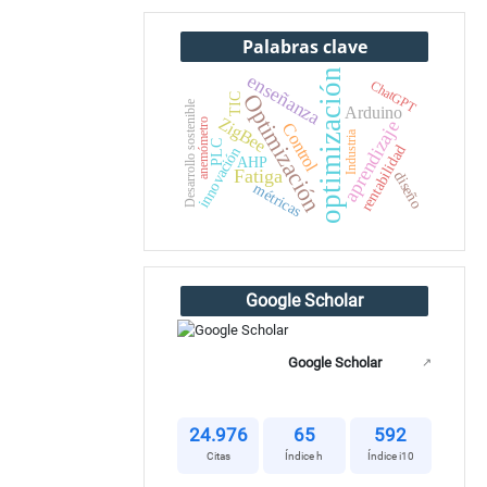
Palabras clave
optimización
enseñanza
ChatGPT
Optimización
TIC
Desarrollo sostenible
Arduino
ZigBee
anemómetro
aprendizaje
Control
Industria
PLC
rentabilidad
innovación
AHP
Fatiga
diseño
métricas
Google Scholar
Google Scholar
↗
24.976
65
592
Citas
Índice h
Índice i10