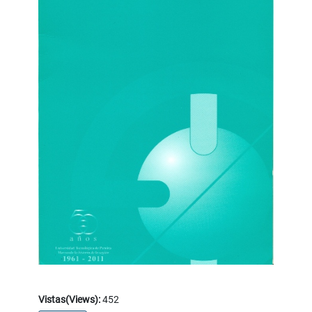
Vistas(Views):
452