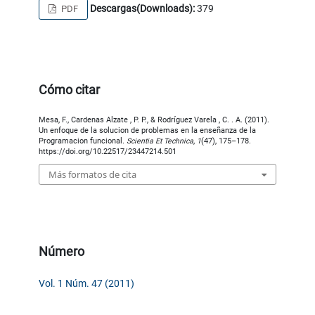
Descargas(Downloads):
379
PDF
Cómo citar
Mesa, F., Cardenas Alzate , P. P., & Rodríguez Varela , C. . A. (2011).
Un enfoque de la solucion de problemas en la enseñanza de la
Programacion funcional.
Scientia Et Technica
,
1
(47), 175–178.
https://doi.org/10.22517/23447214.501
Más formatos de cita
Número
Vol. 1 Núm. 47 (2011)