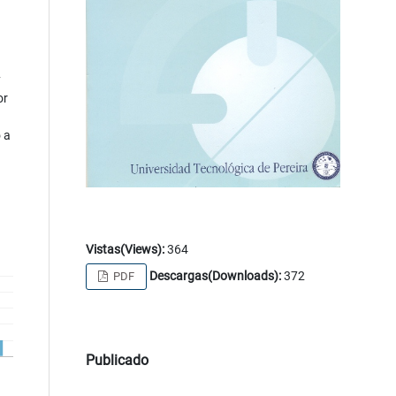
y
or
 a
Vistas(Views):
364
Descargas(Downloads):
372
PDF
Publicado