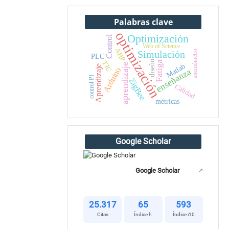
Palabras clave
optimización
Optimización
Control
Web of Science
AHP
anemómetro
Simulación
PLC
TIC
diseño
Fatiga
Matlab
aprendizaje
Aprendizaje
Arduino
enseñanza
control PI
ZigBee
Calidad
1
métricas
Google Scholar
Google Scholar
↗
25.317
65
593
Citas
Índice h
Índice i10