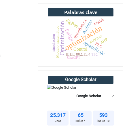
Palabras clave
Matlab
ZigBee
enseñanza
Arduino
Optimización
optimización
Modelo matemático
Fatiga
métricas
simulación
AHP
aprendizaje
PLC
Control
IEEE 802.15.4
TIC
3
ChatGPT
Google Scholar
Google Scholar
↗
25.317
65
593
Citas
Índice h
Índice i10