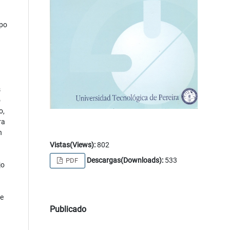
upo
s
o
o,
ra
n
Vistas(Views):
802
Descargas(Downloads):
533
PDF
jo
de
Publicado