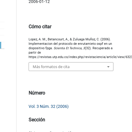
2006-01-12
Cómo citar
Lopez, A. M., Betancourt, A., & Zuluaga Muñoz, C. (2006).
Implementacion del protocolo de enrutamieto ospf en un
dispositivo fpga.
Scientia Et Technica
,
3
(32). Recuperado a
partir de
https://revistas.utp.edu.co/index.php/revistaciencia/article/view/632
Más formatos de cita
Número
Vol. 3 Núm. 32 (2006)
Sección