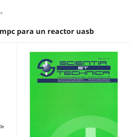
ca
 mpc para un reactor uasb
de