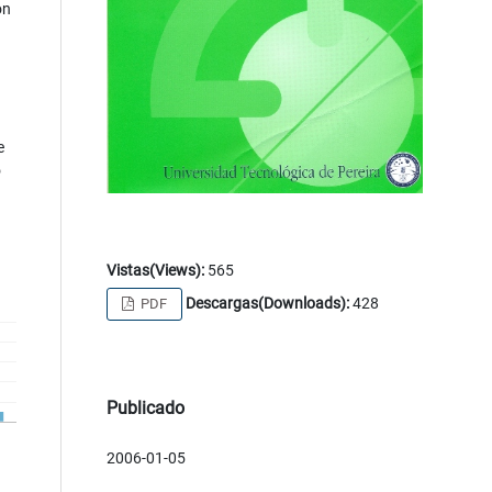
ón
e
o
Vistas(Views):
565
Descargas(Downloads):
428
PDF
Publicado
2006-01-05