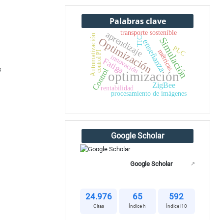
Palabras clave
transporte sostenible
aprendizaje
Automatización
Simulación
TIC
Optimización
enseñanza
PLC
métricas
control PI
innovación
Fatiga
Control
3
optimización
ZigBee
rentabilidad
procesamiento de imágenes
Google Scholar
Google Scholar
↗
24.976
65
592
Citas
Índice h
Índice i10