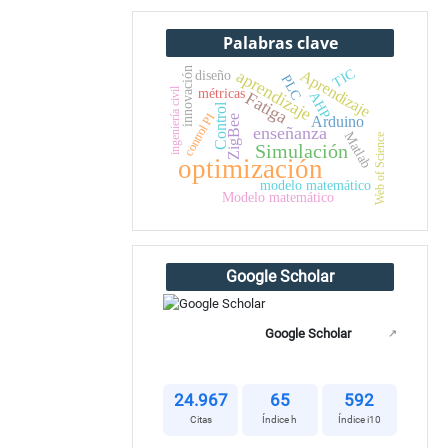
Palabras clave
TIC
innovación
aprendizaje
Aprendizaje
diseño
PLC
métricas
ingeniería civil
Fatiga
AHP
Control
control PI
Arduino
ZigBee
enseñanza
Matlab
Web of Science
Simulación
optimización
modelo matemático
Modelo matemático
Google Scholar
Google Scholar
↗
24.967
65
592
Citas
Índice h
Índice i10