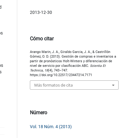
d
2013-12-30
os
Cómo citar
Arango Marin, J. A., Giraldo Garcia, J. A., & Castrillón
Gómez, O. D. (2013). Gestión de compras e inventarios a
partir de pronósticos Holt-Winters y diferenciación de
os
nivel de servicio por clasificación ABC.
Scientia Et
Technica
,
18
(4), 743–747.
s
https://doi.org/10.22517/23447214.7171
Más formatos de cita
Número
Vol. 18 Núm. 4 (2013)