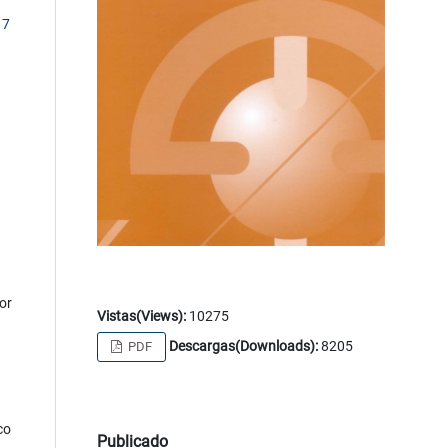
17
or
Vistas(Views):
10275
Descargas(Downloads):
8205
PDF
co
Publicado