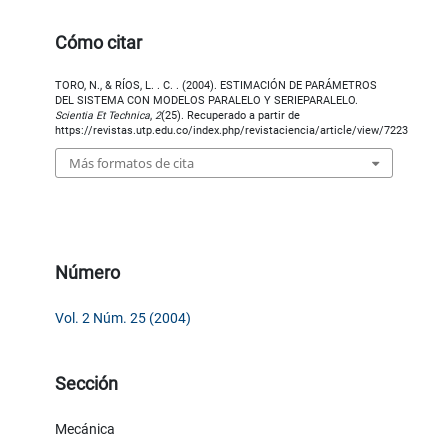
Cómo citar
TORO, N., & RÍOS, L. . C. . (2004). ESTIMACIÓN DE PARÁMETROS
DEL SISTEMA CON MODELOS PARALELO Y SERIEPARALELO.
Scientia Et Technica
,
2
(25). Recuperado a partir de
https://revistas.utp.edu.co/index.php/revistaciencia/article/view/7223
Más formatos de cita
Número
Vol. 2 Núm. 25 (2004)
Sección
Mecánica