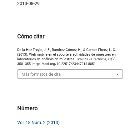
2013-08-29
Cómo citar
De la Hoz Freyle, J. E., Ramírez Gómez, H., & Gomez Florez, L. C.
(2013). Web mobile en el soporte a actividades de muestreo en
laboratorios de análisis de muestras.
Scientia Et Technica
,
18
(2),
350–355. https://doi.org/10.22517/23447214.8051
Más formatos de cita
Número
Vol. 18 Núm. 2 (2013)