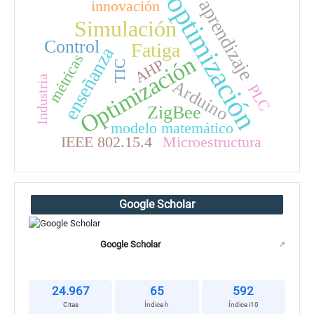
optimización
aprendizaje
innovación
Simulación
Control
Fatiga
enseñanza
métricas
Optimización
AHP
TIC
Industria
Arduino
PLC
ZigBee
modelo matemático
IEEE 802.15.4
Microestructura
Google Scholar
Google Scholar
↗
24.967
65
592
Citas
Índice h
Índice i10