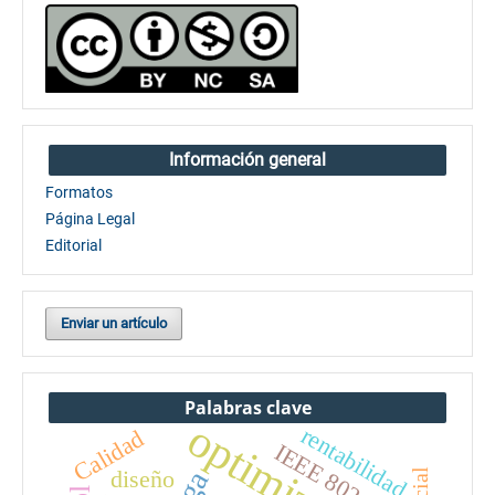
Información general
Formatos
Página Legal
Editorial
Enviar un artículo
Palabras clave
rentabilidad
Calidad
IEEE 802.15.4
diseño