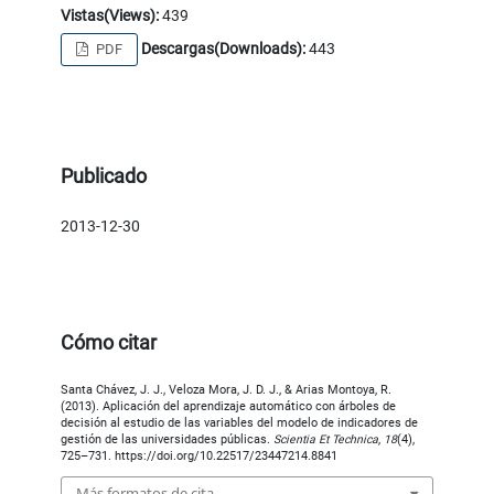
Vistas(Views):
439
Descargas(Downloads):
443
PDF
Publicado
2013-12-30
Cómo citar
Santa Chávez, J. J., Veloza Mora, J. D. J., & Arias Montoya, R.
(2013). Aplicación del aprendizaje automático con árboles de
decisión al estudio de las variables del modelo de indicadores de
gestión de las universidades públicas.
Scientia Et Technica
,
18
(4),
725–731. https://doi.org/10.22517/23447214.8841
Más formatos de cita