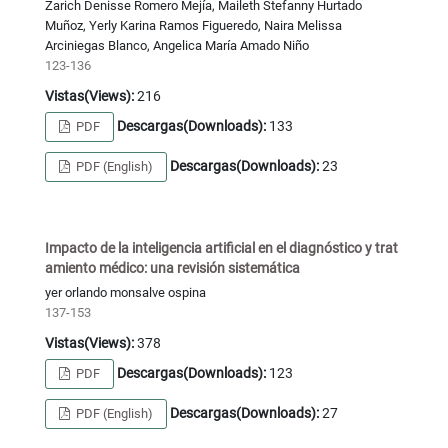
Zarich Denisse Romero Mejía, Maileth Stefanny Hurtado
Muñoz, Yerly Karina Ramos Figueredo, Naira Melissa
Arciniegas Blanco, Angelica María Amado Niño
123-136
Vistas(Views):
216
Descargas(Downloads):
133
PDF
Descargas(Downloads):
23
PDF (English)
Impacto de la inteligencia artificial en el diagnóstico y trat
amiento médico: una revisión sistemática
yer orlando monsalve ospina
137-153
Vistas(Views):
378
Descargas(Downloads):
123
PDF
Descargas(Downloads):
27
PDF (English)