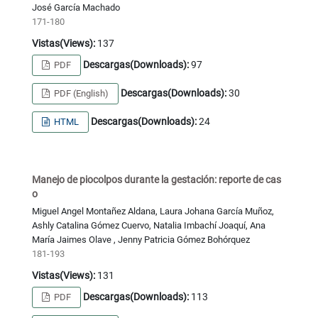
José García Machado
171-180
Vistas(Views):
137
Descargas(Downloads):
97
PDF
Descargas(Downloads):
30
PDF (English)
Descargas(Downloads):
24
HTML
Manejo de piocolpos durante la gestación: reporte de cas
o
Miguel Angel Montañez Aldana, Laura Johana García Muñoz,
Ashly Catalina Gómez Cuervo, Natalia Imbachí Joaquí, Ana
María Jaimes Olave , Jenny Patricia Gómez Bohórquez
181-193
Vistas(Views):
131
Descargas(Downloads):
113
PDF