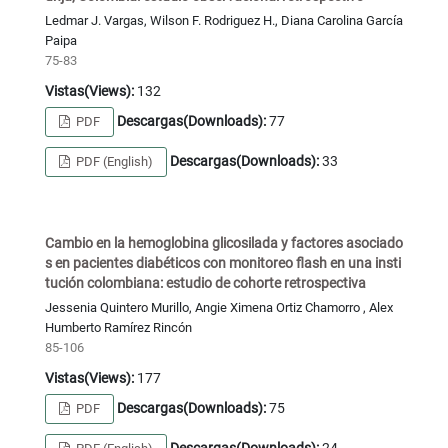
Ledmar J. Vargas, Wilson F. Rodriguez H., Diana Carolina García
Paipa
75-83
Vistas(Views):
132
Descargas(Downloads):
77
PDF
Descargas(Downloads):
33
PDF (English)
Cambio en la hemoglobina glicosilada y factores asociado
s en pacientes diabéticos con monitoreo flash en una insti
tución colombiana: estudio de cohorte retrospectiva
Jessenia Quintero Murillo, Angie Ximena Ortiz Chamorro , Alex
Humberto Ramírez Rincón
85-106
Vistas(Views):
177
Descargas(Downloads):
75
PDF