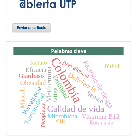
Enviar un artículo
Palabras clave
Colombia
prevalencia
Factores de riesgo
lactato
fútbol
Eficacia
Metformina
Deficiencia
Giardiasis
Fertilidad
Obesidad
Prevalencia
Músculo
fatiga
Semen
Tolerabilidad
Neoplasia
Calidad de vida
Microbiota
Vitamina B12
VIH
Eutanasia