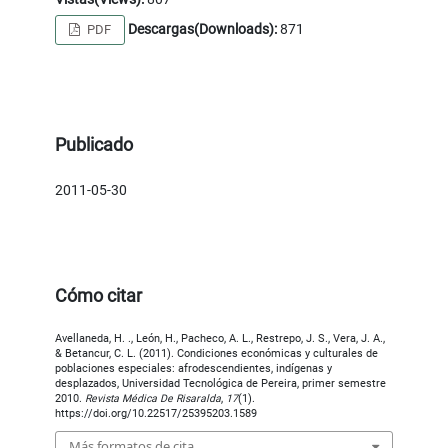
Descargas(Downloads):
871
PDF
Publicado
2011-05-30
Cómo citar
Avellaneda, H. ., León, H., Pacheco, A. L., Restrepo, J. S., Vera, J. A.,
& Betancur, C. L. (2011). Condiciones económicas y culturales de
poblaciones especiales: afrodescendientes, indígenas y
desplazados, Universidad Tecnológica de Pereira, primer semestre
2010.
Revista Médica De Risaralda
,
17
(1).
https://doi.org/10.22517/25395203.1589
Más formatos de cita