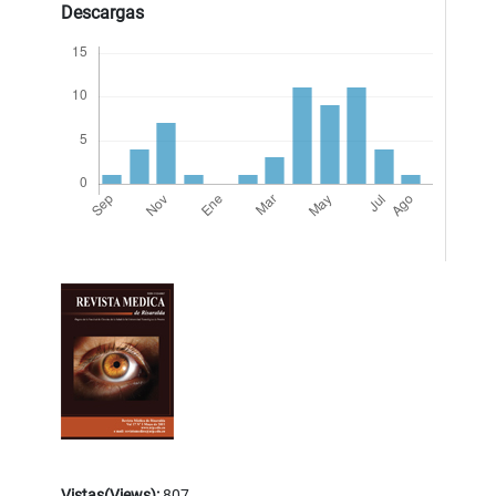
Descargas
Vistas(Views):
807