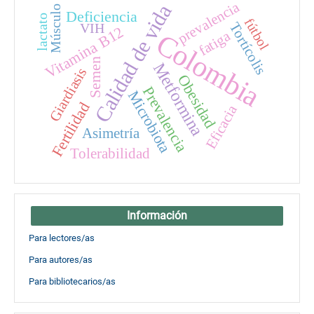
prevalencia
Calidad de vida
Músculo
Deficiencia
lactato
fútbol
Tortícolis
VIH
Vitamina B12
fatiga
Colombia
Semen
Metformina
Giardiasis
Obesidad
Prevalencia
Microbiota
Fertilidad
Eficacia
Asimetría
Tolerabilidad
Información
Para lectores/as
Para autores/as
Para bibliotecarios/as