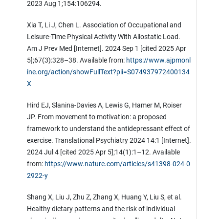
2023 Aug 1;154:106294.
Xia T, Li J, Chen L. Association of Occupational and
Leisure-Time Physical Activity With Allostatic Load.
Am J Prev Med [Internet]. 2024 Sep 1 [cited 2025 Apr
5];67(3):328–38. Available from:
https://www.ajpmonl
ine.org/action/showFullText?pii=S074937972400134
X
Hird EJ, Slanina-Davies A, Lewis G, Hamer M, Roiser
JP. From movement to motivation: a proposed
framework to understand the antidepressant effect of
exercise. Translational Psychiatry 2024 14:1 [Internet].
2024 Jul 4 [cited 2025 Apr 5];14(1):1–12. Available
from:
https://www.nature.com/articles/s41398-024-0
2922-y
Shang X, Liu J, Zhu Z, Zhang X, Huang Y, Liu S, et al.
Healthy dietary patterns and the risk of individual