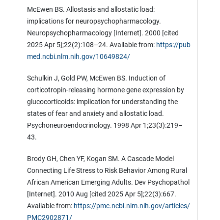
McEwen BS. Allostasis and allostatic load:
implications for neuropsychopharmacology.
Neuropsychopharmacology [Internet]. 2000 [cited
2025 Apr 5];22(2):108–24. Available from:
https://pub
med.ncbi.nlm.nih.gov/10649824/
Schulkin J, Gold PW, McEwen BS. Induction of
corticotropin-releasing hormone gene expression by
glucocorticoids: implication for understanding the
states of fear and anxiety and allostatic load.
Psychoneuroendocrinology. 1998 Apr 1;23(3):219–
43.
Brody GH, Chen YF, Kogan SM. A Cascade Model
Connecting Life Stress to Risk Behavior Among Rural
African American Emerging Adults. Dev Psychopathol
[Internet]. 2010 Aug [cited 2025 Apr 5];22(3):667.
Available from:
https://pmc.ncbi.nlm.nih.gov/articles/
PMC2902871/