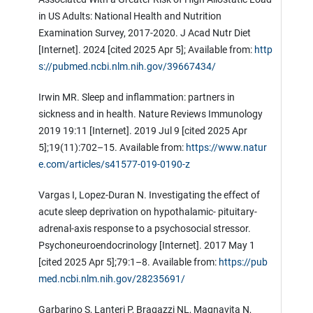
in US Adults: National Health and Nutrition
Examination Survey, 2017-2020. J Acad Nutr Diet
[Internet]. 2024 [cited 2025 Apr 5]; Available from:
http
s://pubmed.ncbi.nlm.nih.gov/39667434/
Irwin MR. Sleep and inflammation: partners in
sickness and in health. Nature Reviews Immunology
2019 19:11 [Internet]. 2019 Jul 9 [cited 2025 Apr
5];19(11):702–15. Available from:
https://www.natur
e.com/articles/s41577-019-0190-z
Vargas I, Lopez-Duran N. Investigating the effect of
acute sleep deprivation on hypothalamic- pituitary-
adrenal-axis response to a psychosocial stressor.
Psychoneuroendocrinology [Internet]. 2017 May 1
[cited 2025 Apr 5];79:1–8. Available from:
https://pub
med.ncbi.nlm.nih.gov/28235691/
Garbarino S, Lanteri P, Bragazzi NL, Magnavita N,