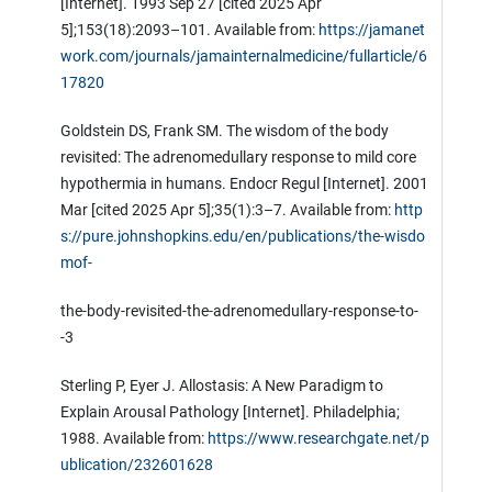
[Internet]. 1993 Sep 27 [cited 2025 Apr
5];153(18):2093–101. Available from:
https://jamanet
work.com/journals/jamainternalmedicine/fullarticle/6
17820
Goldstein DS, Frank SM. The wisdom of the body
revisited: The adrenomedullary response to mild core
hypothermia in humans. Endocr Regul [Internet]. 2001
Mar [cited 2025 Apr 5];35(1):3–7. Available from:
http
s://pure.johnshopkins.edu/en/publications/the-wisdo
mof-
the-body-revisited-the-adrenomedullary-response-to-
-3
Sterling P, Eyer J. Allostasis: A New Paradigm to
Explain Arousal Pathology [Internet]. Philadelphia;
1988. Available from:
https://www.researchgate.net/p
ublication/232601628