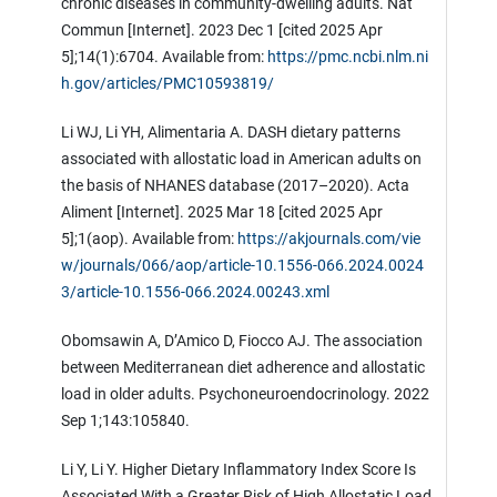
chronic diseases in community-dwelling adults. Nat
Commun [Internet]. 2023 Dec 1 [cited 2025 Apr
5];14(1):6704. Available from:
https://pmc.ncbi.nlm.ni
h.gov/articles/PMC10593819/
Li WJ, Li YH, Alimentaria A. DASH dietary patterns
associated with allostatic load in American adults on
the basis of NHANES database (2017–2020). Acta
Aliment [Internet]. 2025 Mar 18 [cited 2025 Apr
5];1(aop). Available from:
https://akjournals.com/vie
w/journals/066/aop/article-10.1556-066.2024.0024
3/article-10.1556-066.2024.00243.xml
Obomsawin A, D’Amico D, Fiocco AJ. The association
between Mediterranean diet adherence and allostatic
load in older adults. Psychoneuroendocrinology. 2022
Sep 1;143:105840.
Li Y, Li Y. Higher Dietary Inflammatory Index Score Is
Associated With a Greater Risk of High Allostatic Load