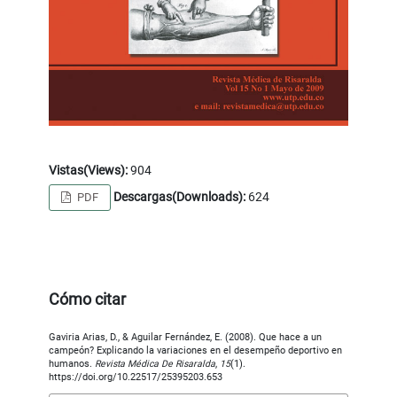
Vistas(Views):
904
Descargas(Downloads):
624
PDF
Cómo citar
Gaviria Arias, D., & Aguilar Fernández, E. (2008). Que hace a un
campeón? Explicando la variaciones en el desempeño deportivo en
humanos.
Revista Médica De Risaralda
,
15
(1).
https://doi.org/10.22517/25395203.653