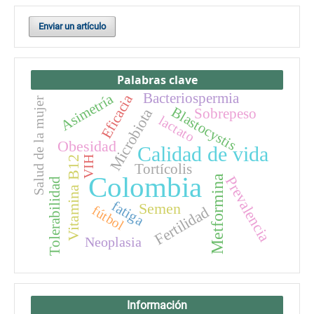
Enviar un artículo
Palabras clave
Bacteriospermia
Asimetría
Eficacia
Salud de la mujer
Blastocystis
Microbiota
Sobrepeso
lactato
Obesidad
Calidad de vida
VIH
Vitamina B12
Tortícolis
Colombia
Prevalencia
Metformina
Tolerabilidad
fatiga
Semen
fútbol
Fertilidad
Neoplasia
Información