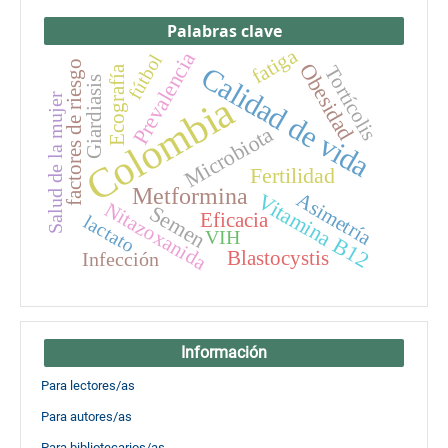
Palabras clave
fatiga
Prevalencia
fútbol
factores de riesgo
Obesidad
Calidad de vida
Tortícolis
Ecografía
Giardiasis
Colombia
Salud de la mujer
Microbiota
Fertilidad
Metformina
Vitamina B12
Asimetría
Nitazoxanida
Semen
Eficacia
lactato
VIH
Blastocystis
Infección
Información
Para lectores/as
Para autores/as
Para bibliotecarios/as