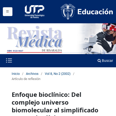
Buscar
Inicio
/
Archivos
/
Vol 8, No 2 (2002)
/
Artículo de reflexión
Enfoque bioclínico: Del
complejo universo
biomolecular al simplificado