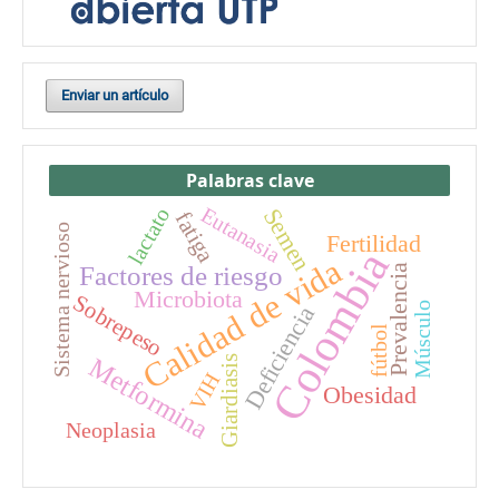
Enviar un artículo
Palabras clave
Eutanasia
lactato
Semen
fatiga
Sistema nervioso
Fertilidad
Colombia
Calidad de vida
Factores de riesgo
Prevalencia
Microbiota
Sobrepeso
Músculo
Deficiencia
fútbol
Metformina
Giardiasis
VIH
Obesidad
Neoplasia