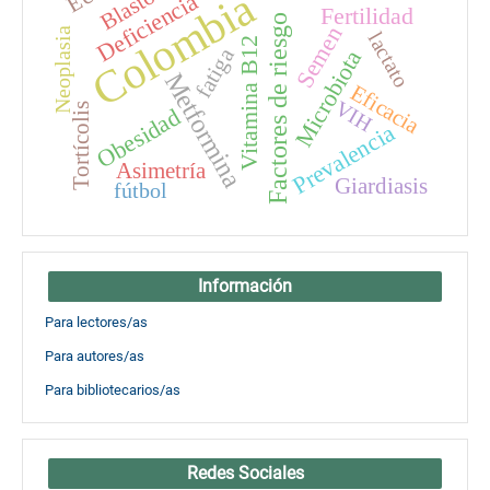
Colombia
Deficiencia
Fertilidad
Factores de riesgo
Semen
Neoplasia
lactato
Vitamina B12
fatiga
Microbiota
Metformina
Eficacia
VIH
Tortícolis
Obesidad
Prevalencia
Asimetría
Giardiasis
fútbol
Información
Para lectores/as
Para autores/as
Para bibliotecarios/as
Redes Sociales