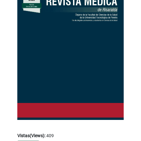
Vistas(Views):
409