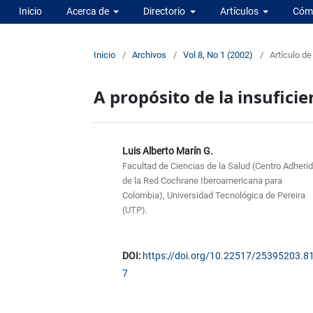
Inicio
Acerca de
Directorio
Artículos
Cómo
Inicio
/
Archivos
/
Vol 8, No 1 (2002)
/
Artículo de
A propósito de la insuficie
Luis Alberto Marín G.
Facultad de Ciencias de la Salud (Centro Adheri
de la Red Cochrane Iberoamericana para
Colombia), Universidad Tecnológica de Pereira
(UTP).
DOI:
https://doi.org/10.22517/25395203.8
7