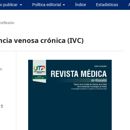
 publicar
Política editorial
Índice
Estadísticas
 reflexión
ncia venosa crónica (IVC)
do
15