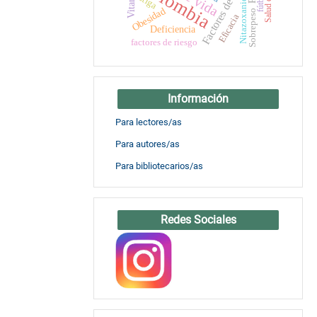
Factores de riesgo
Colombia
fatiga
fútbol
Nitazoxanida
Obesidad
Sobrepeso
Eficacia
Deficiencia
factores de riesgo
Información
Para lectores/as
Para autores/as
Para bibliotecarios/as
Redes Sociales