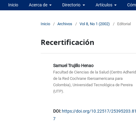
Inicio
Acerca de
Directorio
Artículos
Cómo
Inicio
/
Archivos
/
Vol 8, No 1 (2002)
/
Editorial
Recertificación
Samuel Trujillo Henao
Facultad de Ciencias de la Salud (Centro Adheri
de la Red Cochrane Iberoamericana para
Colombia), Universidad Tecnológica de Pereira
(UTP).
DOI:
https://doi.org/10.22517/25395203.8
7