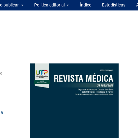
 publicar
Política editorial
Índice
Estadísticas
do
16