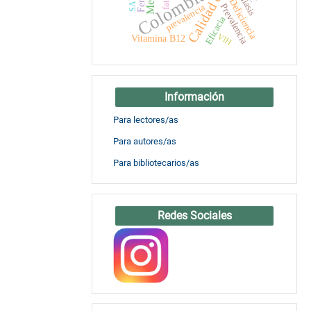
Calidad de vida
Colombia
Deficiencia
Prevalencia
prevalencia
Eficacia
VIH
Vitamina B12
Información
Para lectores/as
Para autores/as
Para bibliotecarios/as
Redes Sociales