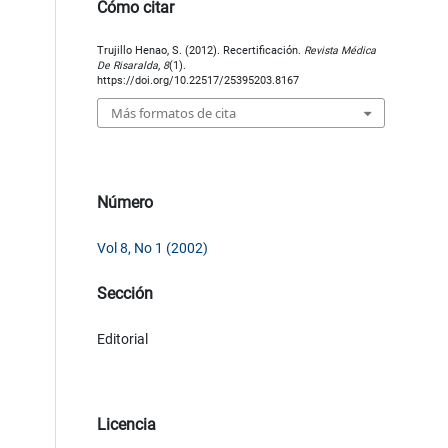
Cómo citar
Trujillo Henao, S. (2012). Recertificación.
Revista Médica
De Risaralda
,
8
(1).
https://doi.org/10.22517/25395203.8167
Más formatos de cita
Número
Vol 8, No 1 (2002)
Sección
Editorial
Licencia