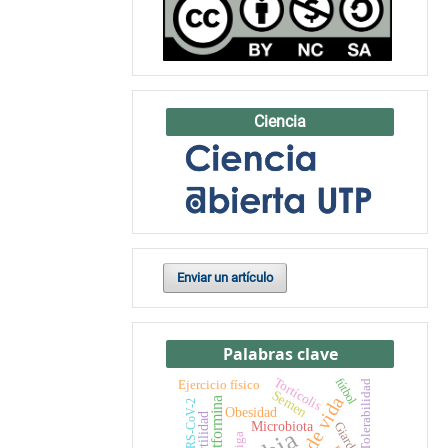
Ciencia
Enviar un artículo
Palabras clave
Tortícolis
fútbol
Ejercicio físico
Tolerabilidad
Semen
Metformina
SARS-CoV-2
Obesidad
Fertilidad
Microbiota
Giardiasis
fatiga