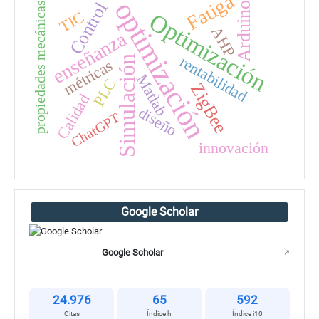
Fatiga
optimización
Control
Arduino
propiedades mecánicas
TIC
Optimización
AHP
enseñanza
rentabilidad
Simulación
métricas
Matlab
PLC
ZigBee
Calidad
diseño
ChatGPT
innovación
Google Scholar
Google Scholar
↗
24.976
65
592
Citas
Índice h
Índice i10