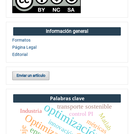
Información general
Formatos
Página Legal
Editorial
Enviar un artículo
Palabras clave
optimización
transporte sostenible
Industria
control PI
Matlab
Optimización
métricas
innovación