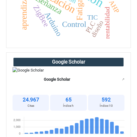
enseñanza
aprendizaje
AHP
Fatiga
ZigBee
rentabilidad
Arduino
TIC
diseño
PLC
Control
Google Scholar
Google Scholar
↗
24.967
65
592
Citas
Índice h
Índice i10