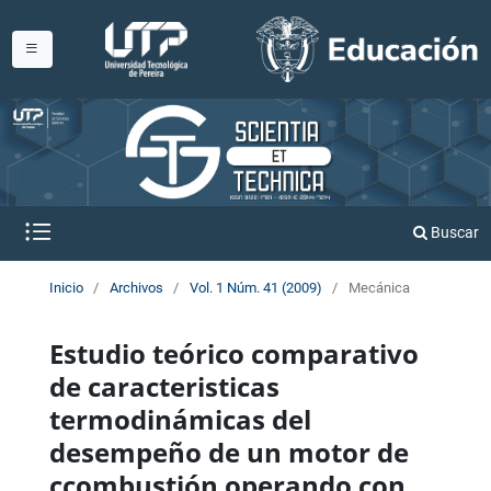
Buscar
Inicio
/
Archivos
/
Vol. 1 Núm. 41 (2009)
/
Mecánica
Estudio teórico comparativo
de caracteristicas
termodinámicas del
desempeño de un motor de
ccombustión operando con