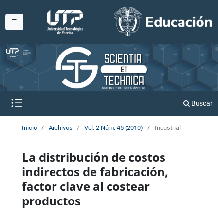
Buscar
Inicio
/
Archivos
/
Vol. 2 Núm. 45 (2010)
/
Industrial
La distribución de costos
indirectos de fabricación,
factor clave al costear
productos