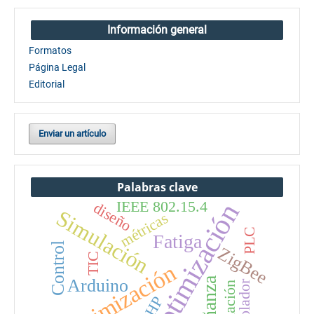
Información general
Formatos
Página Legal
Editorial
Enviar un artículo
Palabras clave
IEEE 802.15.4
optimización
diseño
Simulación
métricas
PLC
Fatiga
Control
ZigBee
TIC
Optimización
Arduino
controlador
simulación
AHP