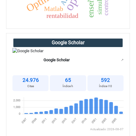
enseñanza
Matlab
rentabilidad
Google Scholar
Google Scholar
↗
24.976
65
592
Citas
Índice h
Índice i10
Actualizado: 2026-08-07