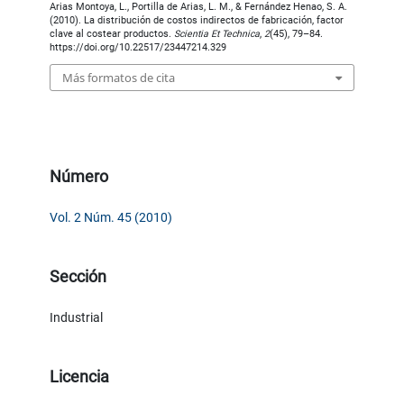
Arias Montoya, L., Portilla de Arias, L. M., & Fernández Henao, S. A.
(2010). La distribución de costos indirectos de fabricación, factor
clave al costear productos.
Scientia Et Technica
,
2
(45), 79–84.
https://doi.org/10.22517/23447214.329
Más formatos de cita
Número
Vol. 2 Núm. 45 (2010)
Sección
Industrial
Licencia