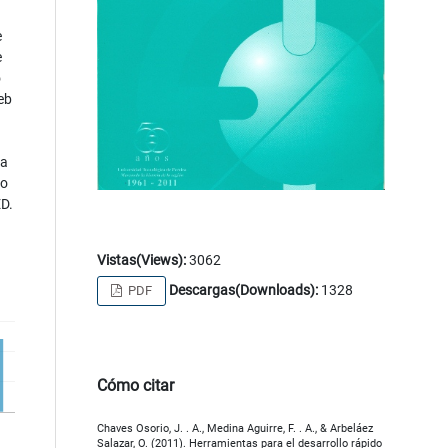
e
e
o
eb
ra
co
ED.
Vistas(Views):
3062
Descargas(Downloads):
1328
PDF
Cómo citar
Chaves Osorio, J. . A., Medina Aguirre, F. . A., & Arbeláez
Salazar, O. (2011). Herramientas para el desarrollo rápido