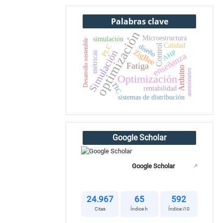
Palabras clave
optimización
Microestructura
simulación
Desarrollo sostenible
Calidad
Control
diseño
PLC
ZigBee
Simulación
AHP
métricas
enseñanza
Fatiga
Arduino
anemómetro
Optimización
TIC
rentabilidad
sistemas de distribución
Google Scholar
Google Scholar
↗
24.967
65
592
Citas
Índice h
Índice i10