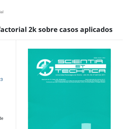
ial
 factorial 2k sobre casos aplicados
23
de