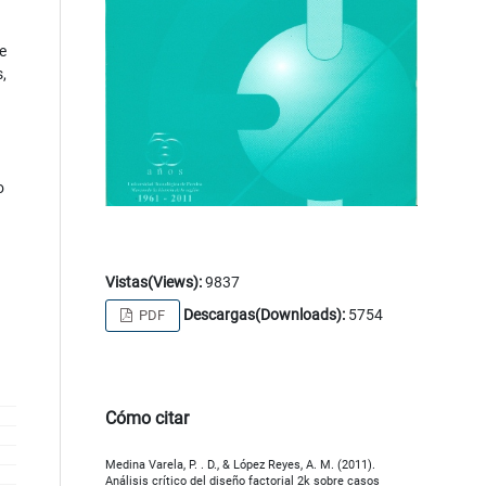
e
,
o
Vistas(Views):
9837
Descargas(Downloads):
5754
PDF
Cómo citar
Medina Varela, P. . D., & López Reyes, A. M. (2011).
Análisis crítico del diseño factorial 2k sobre casos