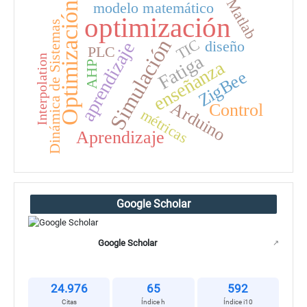
Matlab
modelo matemático
Optimización
optimización
Dinámica de Sistemas
Simulación
TIC
diseño
aprendizaje
PLC
Fatiga
Interpolation
enseñanza
AHP
ZigBee
Arduino
Control
métricas
Aprendizaje
Google Scholar
Google Scholar
↗
24.976
65
592
Citas
Índice h
Índice i10