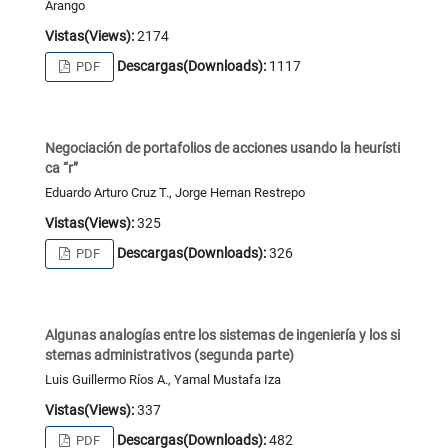
Arango
Vistas(Views):
2174
Descargas(Downloads):
1117
PDF
Negociación de portafolios de acciones usando la heurísti
ca “r”
Eduardo Arturo Cruz T., Jorge Hernan Restrepo
Vistas(Views):
325
Descargas(Downloads):
326
PDF
Algunas analogías entre los sistemas de ingeniería y los si
stemas administrativos (segunda parte)
Luis Guillermo Ríos A., Yamal Mustafa Iza
Vistas(Views):
337
Descargas(Downloads):
482
PDF