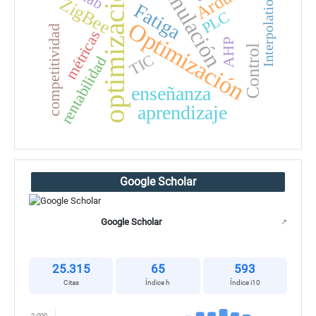
Simulación
optimización
Interpolation
ZigBee
Fatiga
PLC
Optimización
competitividad
métricas
AHP
Control
TIC
rentabilidad
enseñanza
aprendizaje
Google Scholar
Google Scholar
↗
25.315
65
593
Citas
Índice h
Índice i10