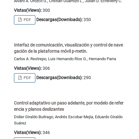
Álvaro A. Orozco G., Cristian Guarnizo L., Julian D. Echeverry C.
Vistas(Views):
300
Descargas(Downloads):
350
PDF
Interfaz de comunicación, visualización y control de nave
gación de la plataforma móvil p-metin.
Carlos A. Restrepo, Luis Hernando Ríos G., Hernando Parra
Vistas(Views):
306
Descargas(Downloads):
290
PDF
Control adaptativo un paso adelante, por modelo de refer
encia y planos deslizantes
Didier Giraldo Buitrago, Andrés Escobar Mejía, Eduardo Giraldo
Suárez
Vistas(Views):
346