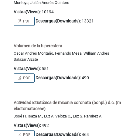
Montoya, Julián Andrés Quintero
Vistas(Views):
10194
Descargas(Downloads):
13321
PDF
Volumen de la hiperesfera
Oscar Andres Montaño, Fernando Mesa, William Andres
Salazar Alzate
Vistas(Views):
551
Descargas(Downloads):
490
PDF
Actividad ictiotóxica de miconia coronata (bonpl.) d.c. (m
elastomataceae)
José H. Isaza M., Luz A. Veloza C., Luz S. Ramirez A.
Vistas(Views):
492
Descargas(Downloads):
464
PDF