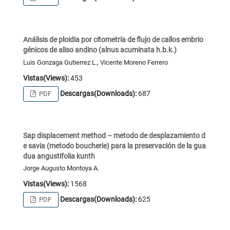
Análisis de ploidia por citometría de flujo de callos embrio
génicos de aliso andino (alnus acuminata h.b.k.)
Luis Gonzaga Gutierrez L., Vicente Moreno Ferrero
Vistas(Views):
453
Descargas(Downloads):
687
PDF
Sap displacement method – metodo de desplazamiento d
e savia (metodo boucherie) para la preservación de la gua
dua angustifolia kunth
Jorge Augusto Montoya A.
Vistas(Views):
1568
Descargas(Downloads):
625
PDF