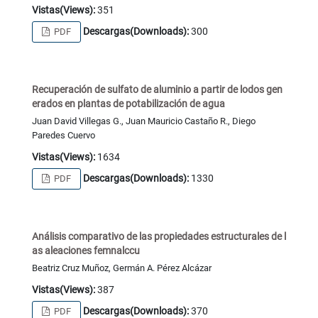
Vistas(Views):
351
Descargas(Downloads):
300
PDF
Recuperación de sulfato de aluminio a partir de lodos gen
erados en plantas de potabilización de agua
Juan David Villegas G., Juan Mauricio Castaño R., Diego
Paredes Cuervo
Vistas(Views):
1634
Descargas(Downloads):
1330
PDF
Análisis comparativo de las propiedades estructurales de l
as aleaciones femnalccu
Beatriz Cruz Muñoz, Germán A. Pérez Alcázar
Vistas(Views):
387
Descargas(Downloads):
370
PDF