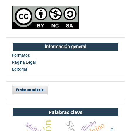
Información general
Formatos
Página Legal
Editorial
Enviar un artículo
Palabras clave
diseño
Arduino
Matlab