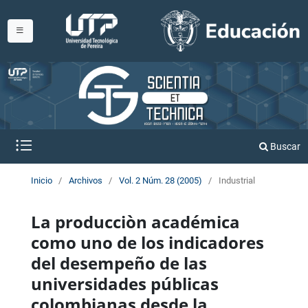
Buscar
Inicio
/
Archivos
/
Vol. 2 Núm. 28 (2005)
/
Industrial
La producciòn académica
como uno de los indicadores
del desempeño de las
universidades públicas
colombianas desde la