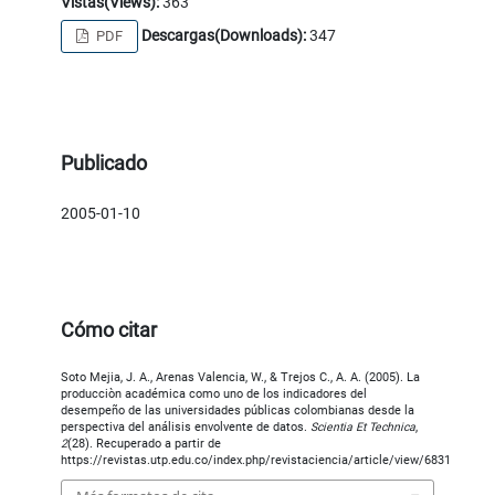
Vistas(Views):
363
Descargas(Downloads):
347
PDF
Publicado
2005-01-10
Cómo citar
Soto Mejia, J. A., Arenas Valencia, W., & Trejos C., A. A. (2005). La
producciòn académica como uno de los indicadores del
desempeño de las universidades públicas colombianas desde la
perspectiva del análisis envolvente de datos.
Scientia Et Technica
,
2
(28). Recuperado a partir de
https://revistas.utp.edu.co/index.php/revistaciencia/article/view/6831