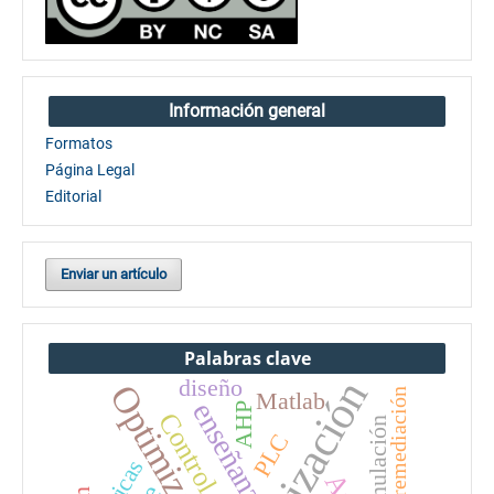
Información general
Formatos
Página Legal
Editorial
Enviar un artículo
Palabras clave
optimización
diseño
Optimización
Biorremediación
Matlab
enseñanza
AHP
Control
simulación
PLC