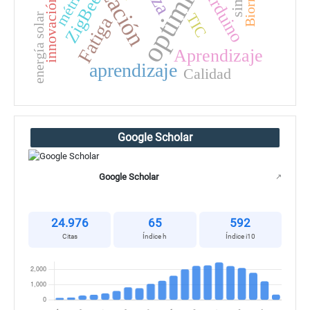
métricas
Arduino
ZigBee
innovación
TIC
energía solar
Fatiga
Aprendizaje
aprendizaje
Calidad
Google Scholar
Google Scholar
↗
24.976
65
592
Citas
Índice h
Índice i10