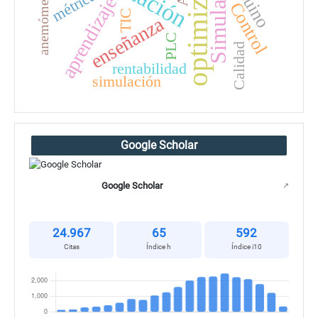
optimización
Simulación
anemómetro
métricas
aprendizaje
Control
TIC
enseñanza
PLC
Calidad
rentabilidad
simulación
Google Scholar
Google Scholar
↗
24.967
65
592
Citas
Índice h
Índice i10