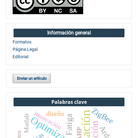
Información general
Formatos
Página Legal
Editorial
Enviar un artículo
Palabras clave
ZigBee
innovación
diseño
Matlab
Fatiga
Optimización
Arduino
AHP