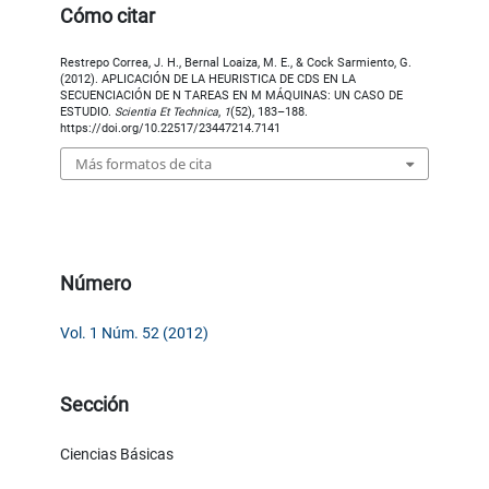
Cómo citar
Restrepo Correa, J. H., Bernal Loaiza, M. E., & Cock Sarmiento, G.
(2012). APLICACIÓN DE LA HEURISTICA DE CDS EN LA
SECUENCIACIÓN DE N TAREAS EN M MÁQUINAS: UN CASO DE
ESTUDIO.
Scientia Et Technica
,
1
(52), 183–188.
https://doi.org/10.22517/23447214.7141
Más formatos de cita
Número
Vol. 1 Núm. 52 (2012)
Sección
Ciencias Básicas