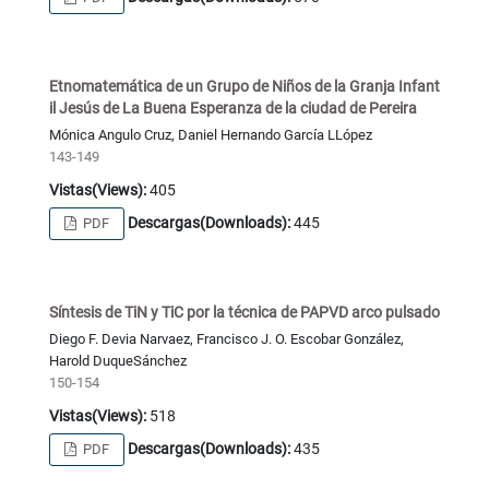
Etnomatemática de un Grupo de Niños de la Granja Infant
il Jesús de La Buena Esperanza de la ciudad de Pereira
Mónica Angulo Cruz, Daniel Hernando García LLópez
143-149
Vistas(Views):
405
Descargas(Downloads):
445
PDF
Síntesis de TiN y TiC por la técnica de PAPVD arco pulsado
Diego F. Devia Narvaez, Francisco J. O. Escobar González,
Harold DuqueSánchez
150-154
Vistas(Views):
518
Descargas(Downloads):
435
PDF