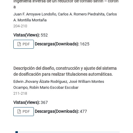
Ingeniería inversa de un reductor de tornillo sinfín – coron
a
Juan F. Arroyave Londoño, Carlos A. Romero Piedrahita, Carlos
A. Montilla Montaña
204-210
Vistas(Views):
552
Descargas(Downloads):
1625
PDF
Descripción del diseño, construcción y ajuste del sistema
de dosificación para realizar titulaciones automáticas.
Edwin Jhovany Álzate Rodríguez, José William Montes
Ocampo, Robín Mario Escobar Escobar
211-218
Vistas(Views):
367
Descargas(Downloads):
477
PDF