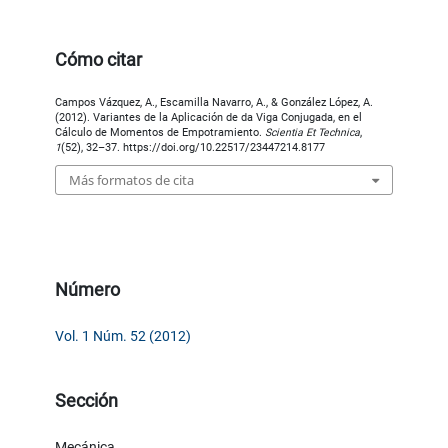
Cómo citar
Campos Vázquez, A., Escamilla Navarro, A., & González López, A.
(2012). Variantes de la Aplicación de da Viga Conjugada, en el
Cálculo de Momentos de Empotramiento.
Scientia Et Technica
,
1
(52), 32–37. https://doi.org/10.22517/23447214.8177
Más formatos de cita
Número
Vol. 1 Núm. 52 (2012)
Sección
Mecánica