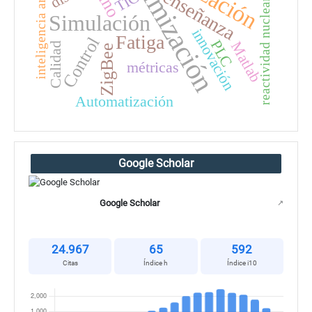
optimización
inteligencia artificial
enseñanza
TIC
reactividad nuclear
Simulación
innovación
Fatiga
Control
PLC
Matlab
Calidad
ZigBee
métricas
Automatización
Google Scholar
Google Scholar
↗
24.967
65
592
Citas
Índice h
Índice i10