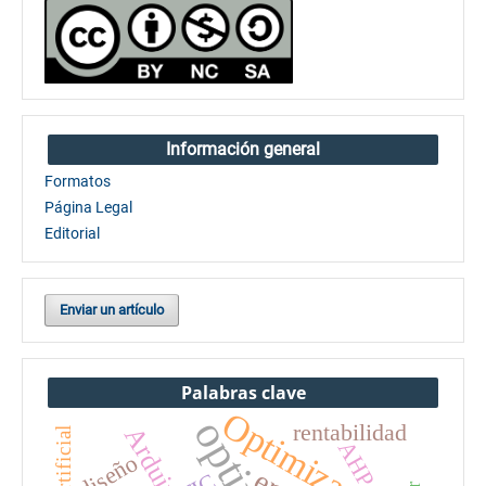
Información general
Formatos
Página Legal
Editorial
Enviar un artículo
Palabras clave
Optimización
rentabilidad
Arduino
AHP
diseño