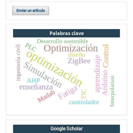
Enviar un artículo
Palabras clave
Desarrollo sostenible
PLC
Optimización
ingeniería civil
Control
optimización
diseño
aprendizaje
ZigBee
Simulación
Arduino
Interpolation
AHP
enseñanza
Fatiga
Matlab
TIC
controlador
Google Scholar