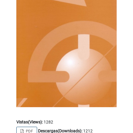
Vistas(Views):
1282
Descargas(Downloads):
1212
PDF