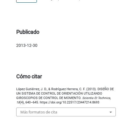
Publicado
2013-12-30
Cómo citar
López Gutiérrez, J. D., & Rodríguez Herrera, C. F. (2013). DISEÑO DE
UN SISTEMA DE CONTROL DE ORIENTACIÓN UTILIZANDO
GIROSCOPIOS DE CONTROL DE MOMENTO.
Scientia Et Technica
,
18
(4), 640–645. https://doi.org/10.22517/23447214.8693
Más formatos de cita