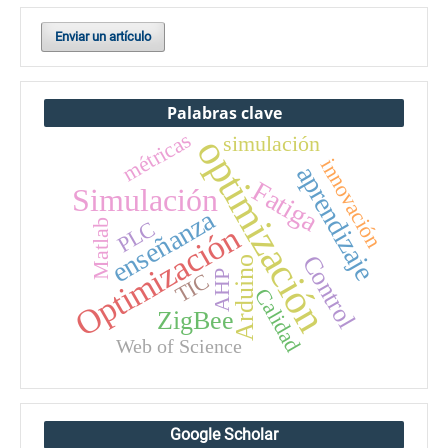
Enviar un artículo
Palabras clave
métricas
simulación
optimización
innovación
aprendizaje
Fatiga
Simulación
enseñanza
PLC
Matlab
Optimización
Control
Arduino
AHP
TIC
Calidad
ZigBee
Web of Science
Google Scholar