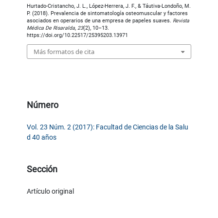
Hurtado-Cristancho, J. L., López-Herrera, J. F., & Táutiva-Londoño, M.
P. (2018). Prevalencia de sintomatología osteomuscular y factores
asociados en operarios de una empresa de papeles suaves.
Revista
Médica De Risaralda
,
23
(2), 10–13.
https://doi.org/10.22517/25395203.13971
Más formatos de cita
Número
Vol. 23 Núm. 2 (2017): Facultad de Ciencias de la Salu
d 40 años
Sección
Artículo original