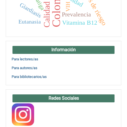
Calidad de vida
Factores de riesgo
Colombia
fatiga
Giardiasis
VIH
Prevalencia
Eutanasia
Vitamina B12
Información
Para lectores/as
Para autores/as
Para bibliotecarios/as
Redes Sociales