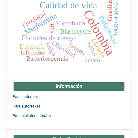
Giardiasis
Calidad de vida
SARS-CoV-2
Colombia
Fertilidad
Metformina
Deficiencia
Microbiota
VIH
Blastocystis
Factores de riesgo
Eficacia
Obesidad
Semen
fatiga
fútbol
Ecografía
Infección
Bacteriospermia
lactato
Información
Para lectores/as
Para autores/as
Para bibliotecarios/as