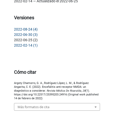
2022-02-14 — Actualizado el 2022-06-25
Versiones
2022-08-24 (4)
2022-06-30 (3)
2022-06-25 (2)
2022-02-14 (1)
Cómo citar
Argoty Chamorro, G. A., Rodríguez López, L. M., & Rodríguez
Angarita, C. E. (2022). Encefalitis anti-receptor NMDA: un
diagnóstico a considerar.
Revista Médica De Risaralda
,
28
(1).
https://doi.org/10.22517/25395203.24916 (Original work published
14 de febrero de 2022)
Más formatos de cita