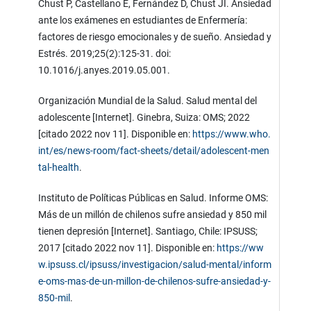
Chust P, Castellano E, Fernández D, Chust JI. Ansiedad
ante los exámenes en estudiantes de Enfermería:
factores de riesgo emocionales y de sueño. Ansiedad y
Estrés. 2019;25(2):125-31. doi:
10.1016/j.anyes.2019.05.001.
Organización Mundial de la Salud. Salud mental del
adolescente [Internet]. Ginebra, Suiza: OMS; 2022
[citado 2022 nov 11]. Disponible en:
https://www.who.
int/es/news-room/fact-sheets/detail/adolescent-men
tal-health
.
Instituto de Políticas Públicas en Salud. Informe OMS:
Más de un millón de chilenos sufre ansiedad y 850 mil
tienen depresión [Internet]. Santiago, Chile: IPSUSS;
2017 [citado 2022 nov 11]. Disponible en:
https://ww
w.ipsuss.cl/ipsuss/investigacion/salud-mental/inform
e-oms-mas-de-un-millon-de-chilenos-sufre-ansiedad-y-
850-mil
.