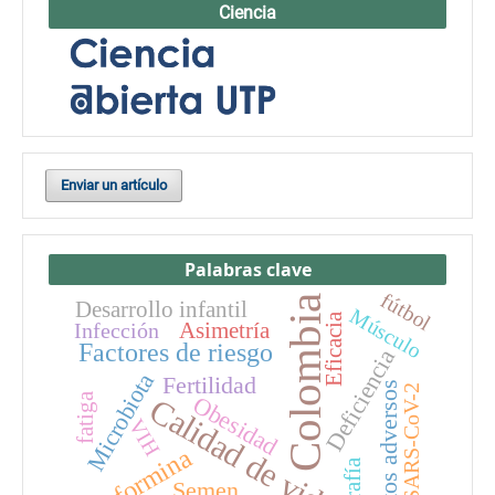
Ciencia
Enviar un artículo
Palabras clave
fútbol
Colombia
Desarrollo infantil
Músculo
Eficacia
Asimetría
Infección
Factores de riesgo
Deficiencia
Microbiota
Fertilidad
Efectos adversos
SARS-CoV-2
fatiga
Obesidad
Calidad de vida
VIH
Metformina
Semen