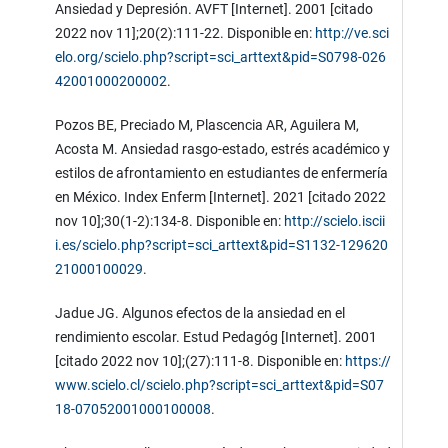
Ansiedad y Depresión. AVFT [Internet]. 2001 [citado
2022 nov 11];20(2):111-22. Disponible en:
http://ve.sci
elo.org/scielo.php?script=sci_arttext&pid=S0798-026
42001000200002
.
Pozos BE, Preciado M, Plascencia AR, Aguilera M,
Acosta M. Ansiedad rasgo-estado, estrés académico y
estilos de afrontamiento en estudiantes de enfermería
en México. Index Enferm [Internet]. 2021 [citado 2022
nov 10];30(1-2):134-8. Disponible en:
http://scielo.iscii
i.es/scielo.php?script=sci_arttext&pid=S1132-129620
21000100029
.
Jadue JG. Algunos efectos de la ansiedad en el
rendimiento escolar. Estud Pedagóg [Internet]. 2001
[citado 2022 nov 10];(27):111-8. Disponible en:
https://
www.scielo.cl/scielo.php?script=sci_arttext&pid=S07
18-07052001000100008
.