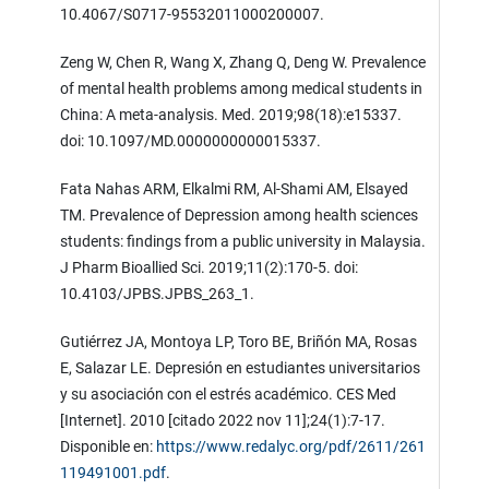
10.4067/S0717-95532011000200007.
Zeng W, Chen R, Wang X, Zhang Q, Deng W. Prevalence
of mental health problems among medical students in
China: A meta-analysis. Med. 2019;98(18):e15337.
doi: 10.1097/MD.0000000000015337.
Fata Nahas ARM, Elkalmi RM, Al-Shami AM, Elsayed
TM. Prevalence of Depression among health sciences
students: findings from a public university in Malaysia.
J Pharm Bioallied Sci. 2019;11(2):170-5. doi:
10.4103/JPBS.JPBS_263_1.
Gutiérrez JA, Montoya LP, Toro BE, Briñón MA, Rosas
E, Salazar LE. Depresión en estudiantes universitarios
y su asociación con el estrés académico. CES Med
[Internet]. 2010 [citado 2022 nov 11];24(1):7-17.
Disponible en:
https://www.redalyc.org/pdf/2611/261
119491001.pdf
.