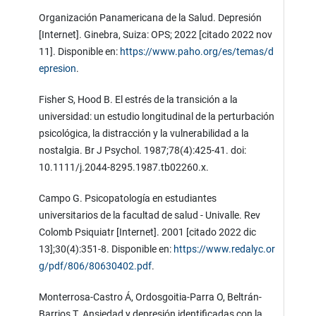
Organización Panamericana de la Salud. Depresión
[Internet]. Ginebra, Suiza: OPS; 2022 [citado 2022 nov
11]. Disponible en:
https://www.paho.org/es/temas/d
epresion
.
Fisher S, Hood B. El estrés de la transición a la
universidad: un estudio longitudinal de la perturbación
psicológica, la distracción y la vulnerabilidad a la
nostalgia. Br J Psychol. 1987;78(4):425-41. doi:
10.1111/j.2044-8295.1987.tb02260.x.
Campo G. Psicopatología en estudiantes
universitarios de la facultad de salud - Univalle. Rev
Colomb Psiquiatr [Internet]. 2001 [citado 2022 dic
13];30(4):351-8. Disponible en:
https://www.redalyc.or
g/pdf/806/80630402.pdf
.
Monterrosa-Castro Á, Ordosgoitia-Parra O, Beltrán-
Barrios T. Ansiedad y depresión identificadas con la