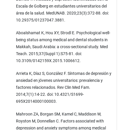
Escala de Golberg en estudiantes universitarios del
área de la salud. MedUNAB. 2020;23(3):372-88. doi:
10.29375/01237047.3881.
Aboalshamat K, Hou XY, Strodl E. Psychological well-
being status among medical and dental students in
Makkah, Saudi Arabia: a cross-sectional study. Med
Teach. 2015;37(Suppl 1):S75-81. doi:
10.3109/0142159X.2015.1006612.
Arrieta K, Díaz S, González F. Síntomas de depresión y
ansiedad en jóvenes universitarios: prevalencia y
factores relacionados. Rev Clin Med Fam.
2014;7(1):14-22. doi: 10.4321/S1699-
695X2014000100003.
Mahroon ZA, Borgan SM, Kamel C, Maddison W,
Royston M, Donnellan C. Factors associated with
depression and anxiety symptoms among medical