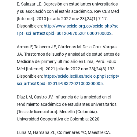
E, Salazar LE. Depresión en estudiantes universitarios
y su asociación con el estrés académico. Rev CES Med
[Internet]. 2010 [citado 2022 nov 23];24(1):7-17.
Disponible en:
http://www.scielo.org.co/scielo.php?sc
ript=sci_arttext&pid=S0120-87052010000100002
.
Armas F, Talavera JE, Cárdenas M, De la Cruz-Vargas
JA. Trastornos del sueño y ansiedad de estudiantes de
Medicina del primer y último año en Lima, Perú. Educ
Méd [Internet]. 2021 [citado 2022 nov 23];24(3):133.
Disponible en:
https://scielo.isciii.es/scielo.php?script=
sci_arttext&pid=S2014-98322021000300005
.
Díaz LM, Castro JV. Influencia de la ansiedad en el
rendimiento académico de estudiantes universitarios
[Tesis de licenciatura]. Medellín (Colombia):
Universidad Cooperativa de Colombia; 2020.
Luna M, Hamana ZL, Colmenares YC, Maestre CA.