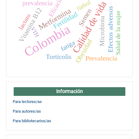
Eficacia
fútbol
Calidad de vida
prevalencia
Efectos adversos
Metformina
Vitamina B12
Semen
Fertilidad
Salud de la mujer
lactato
Microbiota
Colombia
VIH
Obesidad
fatiga
Tortícolis
Prevalencia
Información
Para lectores/as
Para autores/as
Para bibliotecarios/as