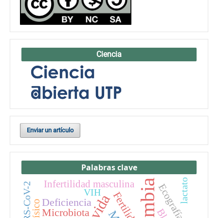
Ciencia
Enviar un artículo
Palabras clave
lactato
Colombia
Infertilidad masculina
SARS-CoV-2
Ecografía
VIH
Fertilidad
Deficiencia
Microbiota