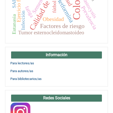
Calidad de vida
Ejercicio físico
Blastocystis
Metformina
Semen
fútbol
Prevalencia
fatiga
Infección
Eutanasia
Obesidad
Factores de riesgo
Tumor esternocleidomastoideo
Información
Para lectores/as
Para autores/as
Para bibliotecarios/as
Redes Sociales